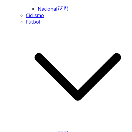
Nacional 🇻🇪
Ciclismo
Fútbol