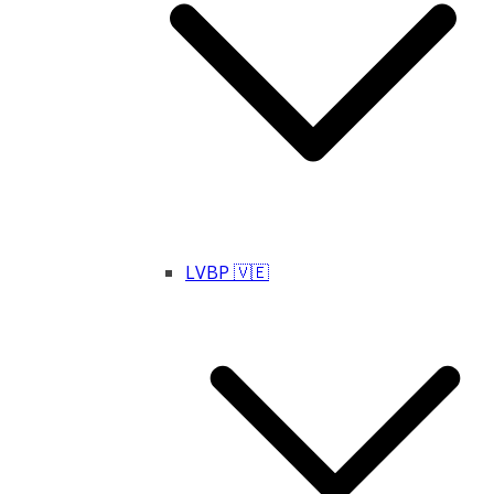
LVBP 🇻🇪