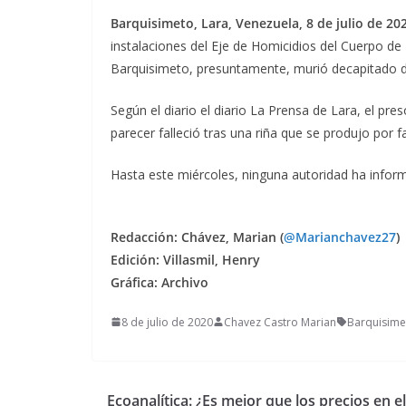
Barquisimeto, Lara, Venezuela, 8 de julio de 20
instalaciones del Eje de Homicidios del Cuerpo de I
Barquisimeto, presuntamente, murió decapitado d
Según el diario el diario La Prensa de Lara, el pr
parecer falleció tras una riña que se produjo por f
Hasta este miércoles, ninguna autoridad ha inform
Redacción: Chávez, Marian (
@Marianchavez27
)
Edición: Villasmil, Henry
Gráfica: Archivo
8 de julio de 2020
Chavez Castro Marian
Barquisime
Ecoanalítica: ¿Es mejor que los precios en el