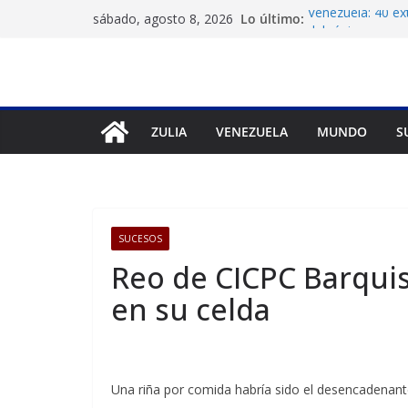
Saltar
Lo último:
Venezuela: 40 ex
sábado, agosto 8, 2026
al
del régimen
Crisis carcelaria
contenido
derechos human
Exigen control i
Venezuela
Vente Venezuela e
ZULIA
VENEZUELA
MUNDO
S
José Breijo
Festival de Cine
40ª edición
SUCESOS
Reo de CICPC Barqui
en su celda
Una riña por comida habría sido el desencadenant