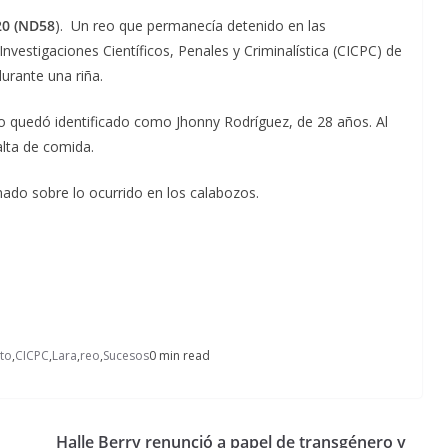
20 (ND58
). Un reo que permanecía detenido en las
nvestigaciones Científicos, Penales y Criminalística (CICPC) de
urante una riña.
eso quedó identificado como Jhonny Rodríguez, de 28 años. Al
alta de comida.
ado sobre lo ocurrido en los calabozos.
to
,
CICPC
,
Lara
,
reo
,
Sucesos
0 min read
Halle Berry renunció a papel de transgénero y