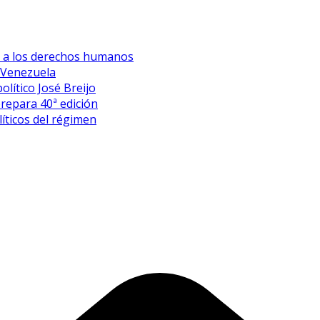
es a los derechos humanos
 Venezuela
olítico José Breijo
prepara 40ª edición
íticos del régimen