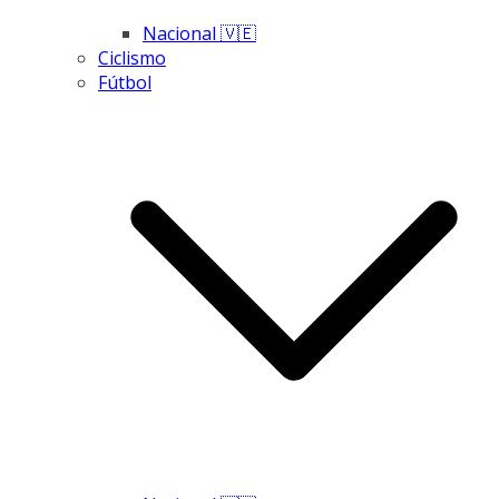
Nacional 🇻🇪
Ciclismo
Fútbol