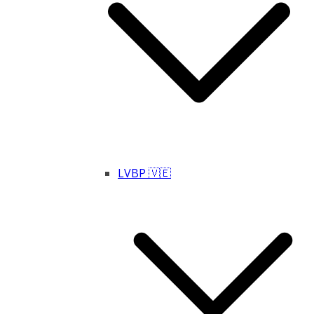
LVBP 🇻🇪