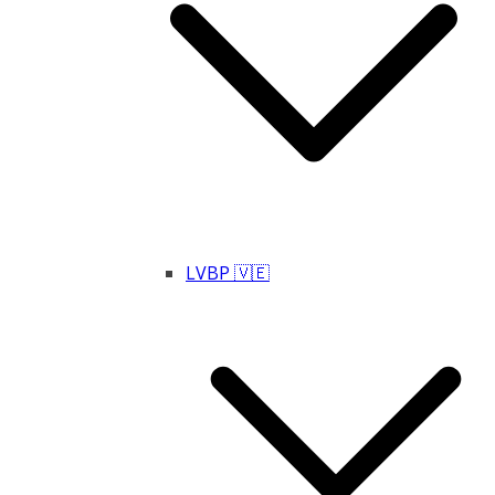
LVBP 🇻🇪