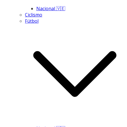
Nacional 🇻🇪
Ciclismo
Fútbol