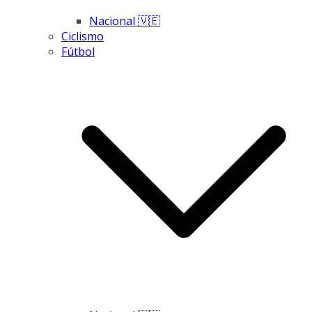
Nacional 🇻🇪
Ciclismo
Fútbol