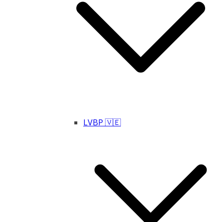
LVBP 🇻🇪