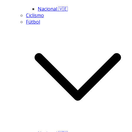
Nacional 🇻🇪
Ciclismo
Fútbol