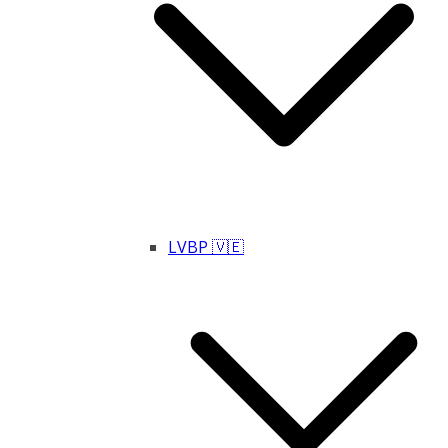
LVBP 🇻🇪