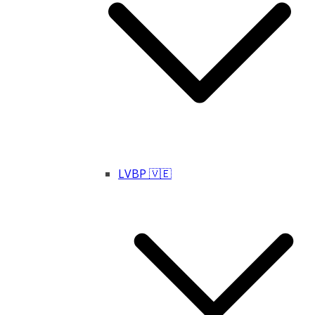
LVBP 🇻🇪