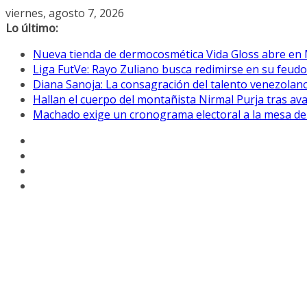
Saltar
viernes, agosto 7, 2026
al
Lo último:
contenido
Nueva tienda de dermocosmética Vida Gloss abre en
Liga FutVe: Rayo Zuliano busca redimirse en su feudo
Diana Sanoja: La consagración del talento venezolano
Hallan el cuerpo del montañista Nirmal Purja tras av
Machado exige un cronograma electoral a la mesa de