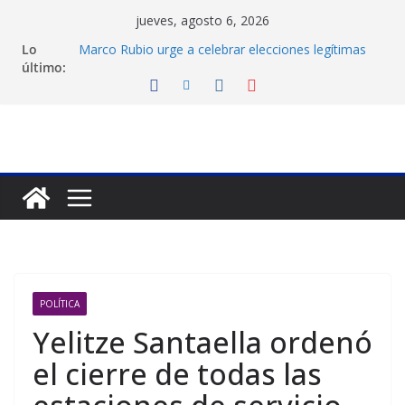
Saltar
jueves, agosto 6, 2026
al
Lo
Marco Rubio urge a celebrar elecciones legítimas
contenido
último:
en Venezuela
Liga FutVe: Rayo Zuliano busca redimirse en su
feudo
Diana Sanoja: La consagración del talento
venezolano en el exterior
Hallan el cuerpo del montañista Nirmal Purja tras
avalancha en Pakistán
Machado exige un cronograma electoral a la mesa
de diálogo
POLÍTICA
Yelitze Santaella ordenó
el cierre de todas las