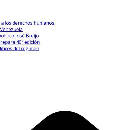
es a los derechos humanos
 Venezuela
olítico José Breijo
prepara 40ª edición
íticos del régimen