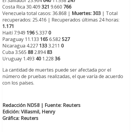
El Salvador 23.964
640
11.558
247
Costa Rica 30.409
321
9.660
766
Venezuela total casos: 36.868 |
Muertes: 303
| Total
recuperados: 25.416 | Recuperados últimas 24 horas:
1.171
Haití 7.949
196
5.337 ​
0
Paraguay 11.133
165
6.582
527
Nicaragua 4.227
133
3.211
0
Cuba 3.565
88
2.894
83
Uruguay 1.493
40
1.228
36
La cantidad de muertes puede ser afectada por el
número de pruebas realizadas, el que varía de acuerdo
con los países.
Redacción ND58 | Fuente: Reuters
Edición: Villasmil, Henry
Gráfica: Reuters