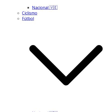
Nacional 🇻🇪
Ciclismo
Fútbol