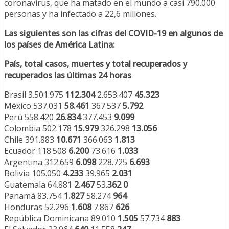
coronavirus, que ha matado en el mundo a casi 790.000
personas y ha infectado a 22,6 millones.
Las siguientes son las cifras del COVID-19 en algunos de
los países de América Latina:
País, total casos, muertes y total recuperados y
recuperados las últimas 24 horas
Brasil 3.501.975
112.304
2.653.407
45.323
México 537.031
58.461
367.537
5.792
Perú 558.420
26.834
377.453
9.099
Colombia 502.178
15.979
326.298
13.056
Chile 391.883
10.671
366.063
1.813
Ecuador 118.508
6.200
73.616
1.033
Argentina 312.659
6.098
228.725
6.693
Bolivia 105.050
4.233
39.965
2.031
Guatemala 64.881
2.467
53.
362 0
Panamá 83.754
1.827
58.274
964
Honduras 52.296
1.608
7.867
626
República Dominicana 89.010
1.505
57.734
883