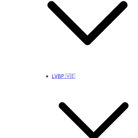
LVBP 🇻🇪