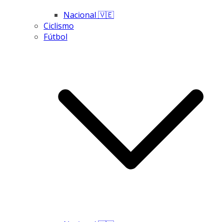
Nacional 🇻🇪
Ciclismo
Fútbol