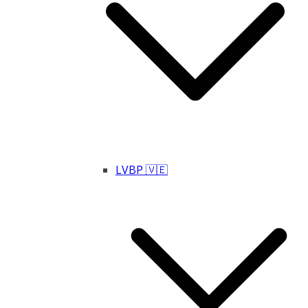
LVBP 🇻🇪