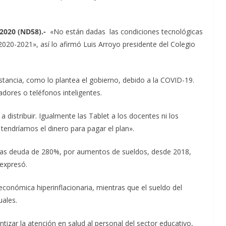
2020 (ND58).-
«No están dadas las condiciones tecnológicas
 2020-2021», así lo afirmó Luis Arroyo presidente del Colegio
istancia, como lo plantea el gobierno, debido a la COVID-19.
ores o teléfonos inteligentes.
 distribuir. Igualmente las Tablet a los docentes ni los
tendríamos el dinero para pagar el plan».
las deuda de 280%, por aumentos de sueldos, desde 2018,
 expresó.
económica hiperinflacionaria, mientras que el sueldo del
uales.
tizar la atención en salud al personal del sector educativo,