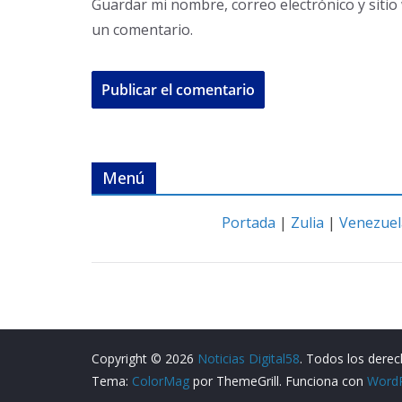
Guardar mi nombre, correo electrónico y siti
un comentario.
Menú
Portada
|
Zulia
|
Venezuel
Copyright © 2026
Noticias Digital58
. Todos los dere
Tema:
ColorMag
por ThemeGrill. Funciona con
Word