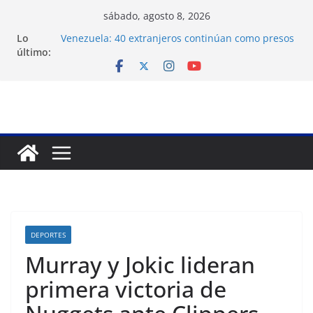
Saltar
sábado, agosto 8, 2026
al
Lo
Venezuela: 40 extranjeros continúan como presos
contenido
último:
políticos del régimen
Crisis carcelaria: OVP denuncia 15 años de
violaciones a los derechos humanos
Exigen control independiente del Fondo Petrolero
en Venezuela
Vente Venezuela exige justicia por muerte del
preso político José Breijo
Festival de Cine Francés culmina muestra
histórica y prepara 40ª edición
DEPORTES
Murray y Jokic lideran
primera victoria de