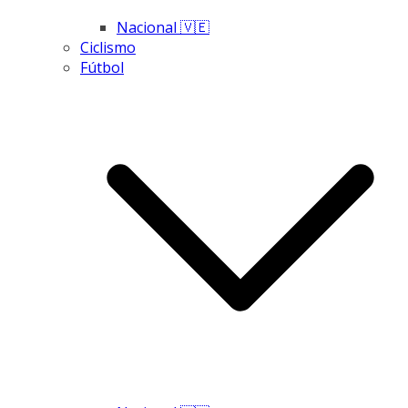
Nacional 🇻🇪
Ciclismo
Fútbol