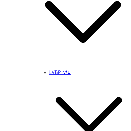
LVBP 🇻🇪