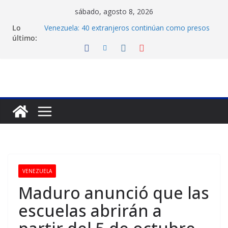
Saltar
sábado, agosto 8, 2026
al
Lo
Venezuela: 40 extranjeros continúan como presos
contenido
último:
políticos del régimen
Crisis carcelaria: OVP denuncia 15 años de
violaciones a los derechos humanos
Exigen control independiente del Fondo Petrolero
en Venezuela
Vente Venezuela exige justicia por muerte del preso
político José Breijo
Festival de Cine Francés culmina muestra histórica
y prepara 40ª edición
VENEZUELA
Maduro anunció que las
escuelas abrirán a