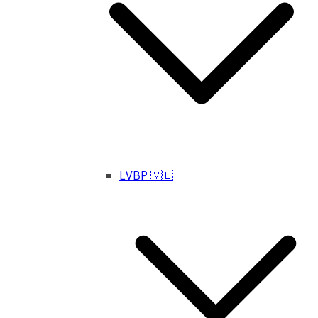
LVBP 🇻🇪