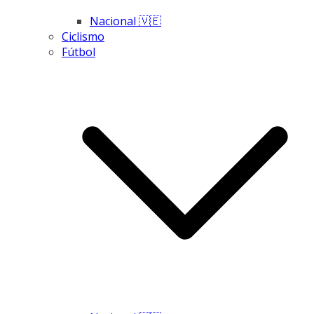
Nacional 🇻🇪
Ciclismo
Fútbol