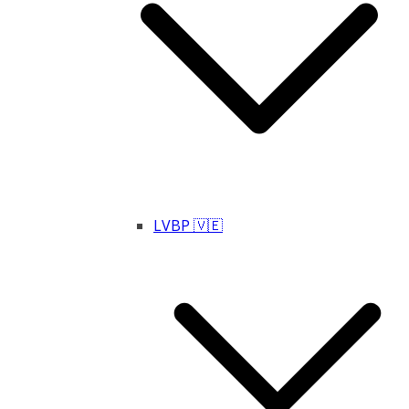
LVBP 🇻🇪