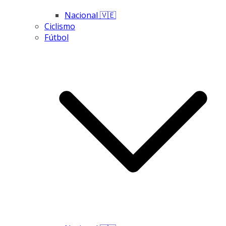
Nacional 🇻🇪
Ciclismo
Fútbol