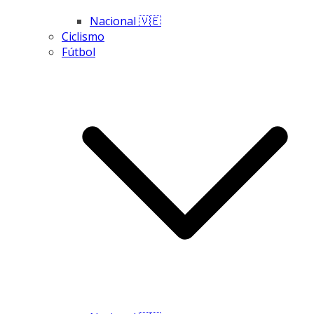
Nacional 🇻🇪
Ciclismo
Fútbol