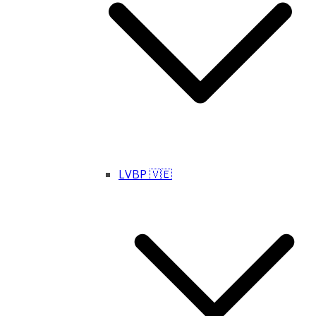
LVBP 🇻🇪