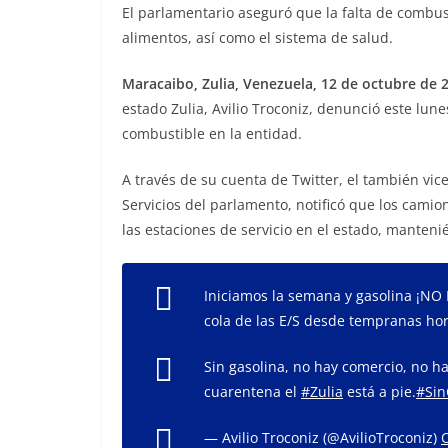
El parlamentario aseguró que la falta de combus
alimentos, así como el sistema de salud.
Maracaibo, Zulia, Venezuela, 12 de octubre de 2
estado Zulia, Avilio Troconiz, denunció este lun
combustible en la entidad.
A través de su cuenta de Twitter, el también vi
Servicios del parlamento, notificó que los camio
las estaciones de servicio en el estado, manten
Iniciamos la semana y gasolina ¡NO 
cola de las E/S desde tempranas hor
Sin gasolina, no hay comercio, no ha
cuarentena el
#Zulia
está a pie.
#Sin
— Avilio Troconiz (@AvilioTroconiz)