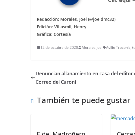
Redacción: Morales, Joel (@joeldmc32)
Edición: Villasmil, Henry
Gráfica: Cortesía
12 de octubre de 2020
Morales Joel
Avilio Troconiz
,
Es
Denuncian allanamiento en casa del editor 
Correo del Caroní
También te puede gustar
Fidel Madroñero
Cerrar