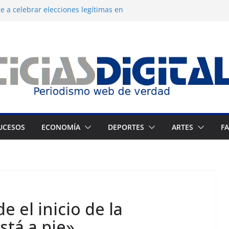
 a celebrar elecciones legítimas en
 Zuliano busca redimirse en su feudo
 consagración del talento venezolano en el
 del montañista Nirmal Purja tras
kistán
n cronograma electoral a la mesa de
UCESOS
ECONOMÍA
DEPORTES
ARTES
F
e el inicio de la
stá a pie»