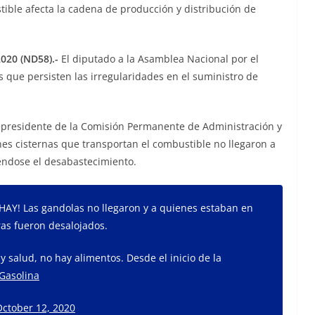
tible afecta la cadena de producción y distribución de
020 (ND58).-
El diputado a la Asamblea Nacional por el
es que persisten las irregularidades en el suministro de
cepresidente de la Comisión Permanente de Administración y
nes cisternas que transportan el combustible no llegaron a
iéndose el desabastecimiento.
HAY! Las gandolas no llegaron y a quienes estaban en
as fueron desalojados.
y salud, no hay alimentos. Desde el inicio de la
Gasolina
October 12, 2020