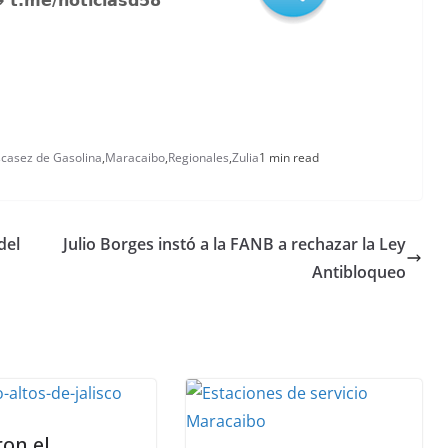
casez de Gasolina
,
Maracaibo
,
Regionales
,
Zulia
1 min read
del
Julio Borges instó a la FANB a rechazar la Ley
Antibloqueo
on el