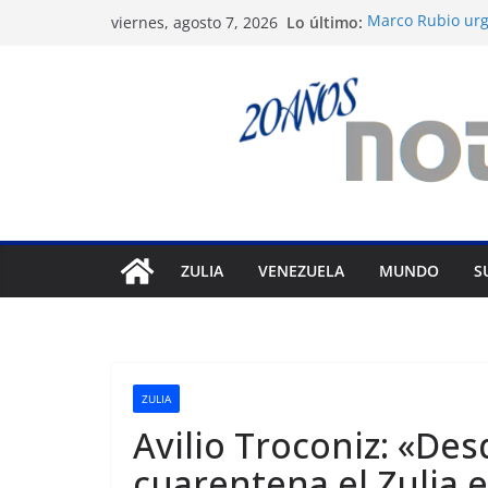
Saltar
Lo último:
Marco Rubio urge
viernes, agosto 7, 2026
al
Venezuela
Liga FutVe: Rayo
contenido
Diana Sanoja: La
exterior
Hallan el cuerpo
avalancha en Pa
Machado exige u
diálogo
ZULIA
VENEZUELA
MUNDO
S
ZULIA
Avilio Troconiz: «Desd
cuarentena el Zulia e