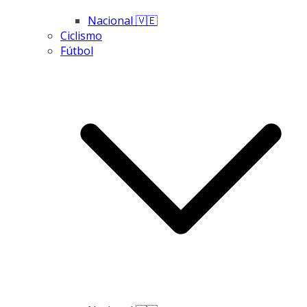
Nacional 🇻🇪
Ciclismo
Fútbol