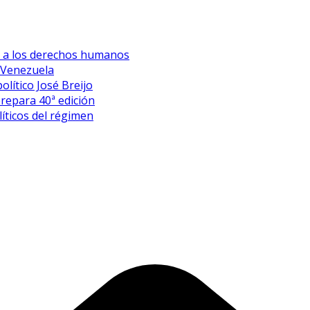
es a los derechos humanos
 Venezuela
olítico José Breijo
prepara 40ª edición
íticos del régimen