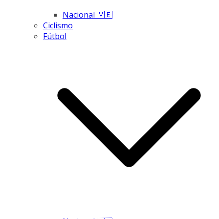
Nacional 🇻🇪
Ciclismo
Fútbol