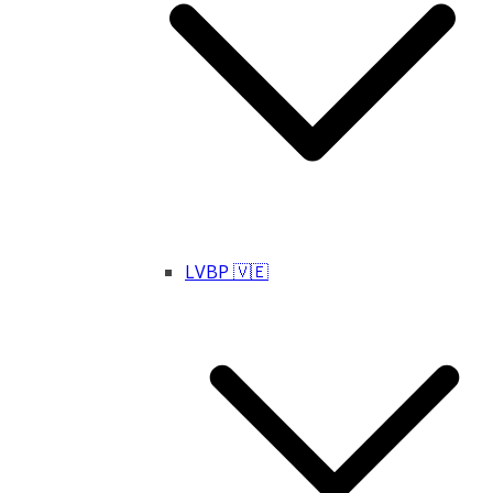
LVBP 🇻🇪