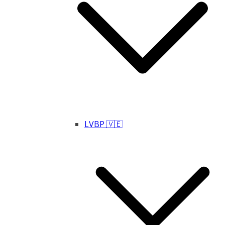
LVBP 🇻🇪