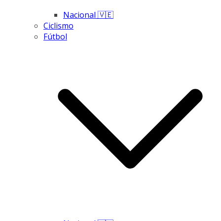
Nacional 🇻🇪
Ciclismo
Fútbol