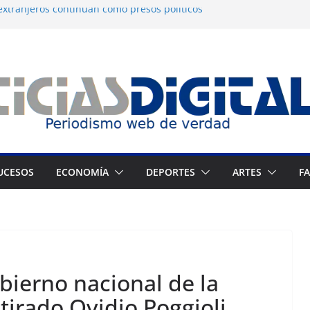
extranjeros continúan como presos políticos
ia: OVP denuncia 15 años de violaciones a los
anos
 independiente del Fondo Petrolero en
a exige justicia por muerte del preso
eijo
ne Francés culmina muestra histórica y
ición
UCESOS
ECONOMÍA
DEPORTES
ARTES
F
bierno nacional de la
tirado Ovidio Poggioli