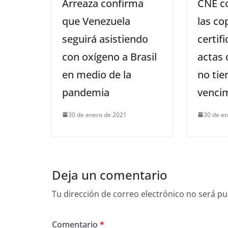
Arreaza confirma
CNE c
que Venezuela
las co
seguirá asistiendo
certif
con oxígeno a Brasil
actas 
en medio de la
no tie
pandemia
venci
30 de enero de 2021
30 de e
Deja un comentario
Tu dirección de correo electrónico no será pu
Comentario
*