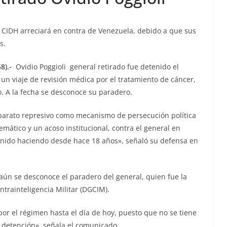
a CIDH arreciará en contra de Venezuela, debido a que sus
s.
8).-
Ovidio Poggioli general retirado fue detenido el
un viaje de revisión médica por el tratamiento de cáncer,
 A la fecha se desconoce su paradero.
aparato represivo como mecanismo de persecución política
mático y un acoso institucional, contra el general en
 venido haciendo desde hace 18 años», señaló su defensa en
 aún se desconoce el paradero del general, quien fue la
trainteligencia Militar (DGCIM).
r el régimen hasta el día de hoy, puesto que no se tiene
u detención», señala el comunicado.