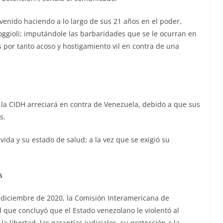
enido haciendo a lo largo de sus 21 años en el poder,
oggioli; imputándole las barbaridades que se le ocurran en
por tanto acoso y hostigamiento vil en contra de una
e la CIDH arreciará en contra de Venezuela, debido a que sus
s.
ida y su estado de salud; a la vez que se exigió su
s
 diciembre de 2020, la Comisión Interamericana de
que concluyó que el Estado venezolano le violentó al
a libertad, las garantías judiciales, su protección a la