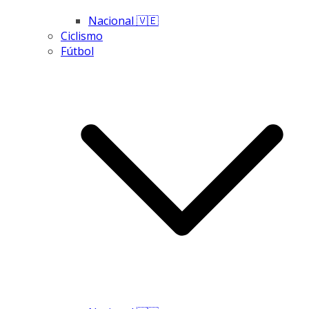
Nacional 🇻🇪
Ciclismo
Fútbol