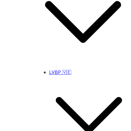
LVBP 🇻🇪