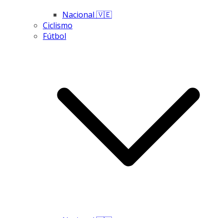
Nacional 🇻🇪
Ciclismo
Fútbol