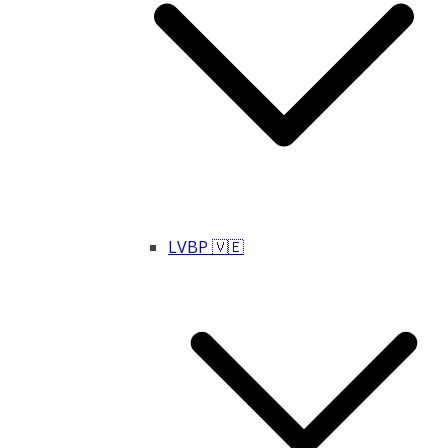
LVBP 🇻🇪