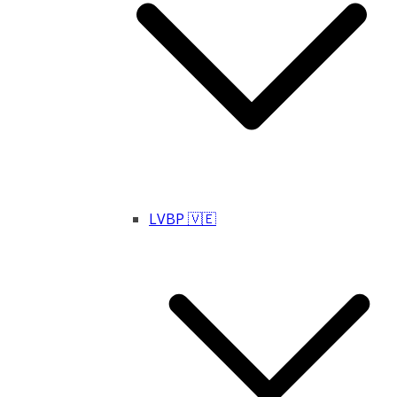
LVBP 🇻🇪