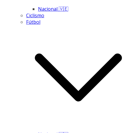
Nacional 🇻🇪
Ciclismo
Fútbol