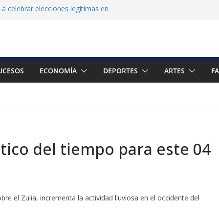
a celebrar elecciones legítimas en
Zuliano busca redimirse en su feudo
consagración del talento venezolano en el
del montañista Nirmal Purja tras avalancha
UCESOS
ECONOMÍA
DEPORTES
ARTES
F
 cronograma electoral a la mesa de
ico del tiempo para este 04
e el Zulia, incrementa la actividad lluviosa en el occidente del