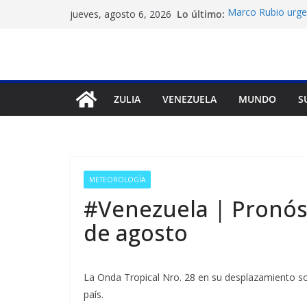
Saltar
Lo último:
Marco Rubio urge 
jueves, agosto 6, 2026
al
Venezuela
Liga FutVe: Rayo 
contenido
Diana Sanoja: La 
exterior
Hallan el cuerpo 
en Pakistán
ZULIA
VENEZUELA
MUNDO
S
Machado exige un
diálogo
METEOROLOGÍA
#Venezuela | Pronóst
de agosto
La Onda Tropical Nro. 28 en su desplazamiento sobr
país.