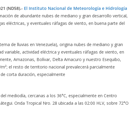
021 (ND58).-
El Instituto Nacional de Meteorología e Hidrología
ormación de abundante
nubes
de
mediano
y
gran
desarrollo
vertical,
gas eléctricas, y eventuales ráfagas de viento, en buena parte del
istema de lluvias en Venezuela), origina nubes de mediano y gran
ad variable, actividad eléctrica y eventuales ráfagas de viento, en
oriente, Amazonas, Bolívar, Delta Amacuro y nuestro Esequibo,
²; el resto de territorio nacional prevalecerá parcialmente
 de corta duración, especialmente
el mediodía, cercanas a los 36°C, especialmente en Centro
átegui. Onda Tropical Nro. 28 ubicada a las 02:00 HLV, sobre 72°O