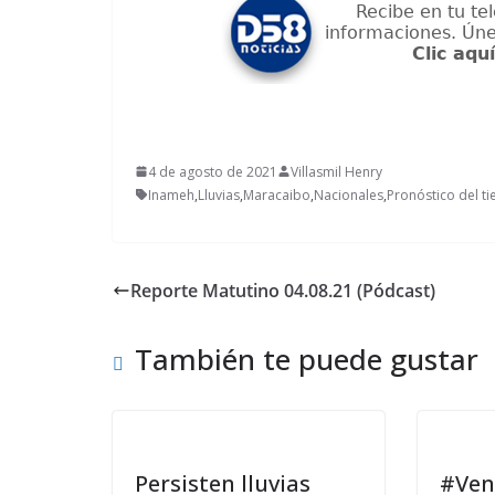
4 de agosto de 2021
Villasmil Henry
Inameh
,
Lluvias
,
Maracaibo
,
Nacionales
,
Pronóstico del t
Reporte Matutino 04.08.21 (Pódcast)
También te puede gustar
Persisten lluvias
#Ven