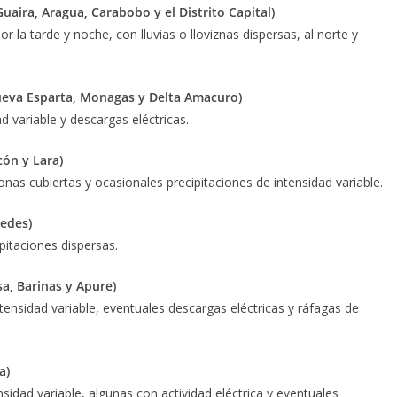
uaira, Aragua, Carabobo y el Distrito Capital)
or la tarde y noche, con
lluvias o lloviznas dispersas, al norte y
Nueva Esparta, Monagas y Delta Amacuro)
ad variable
y descargas
eléctricas
.
cón y Lara)
as cubiertas y ocasionales precipitaciones de intensidad variable
.
jedes)
pitaciones dispersas
.
a, Barinas y Apure)
tensidad variable, eventuales descargas eléctricas y ráfagas de
a)
nsidad variable, algunas
con actividad eléctrica y eventuales