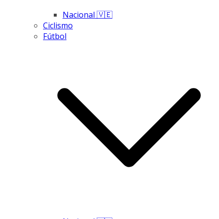
Nacional 🇻🇪
Ciclismo
Fútbol