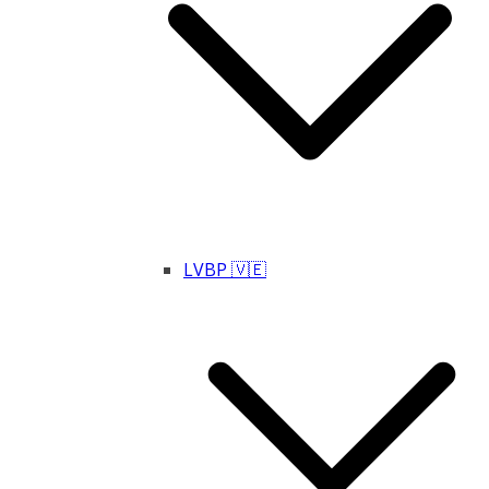
LVBP 🇻🇪