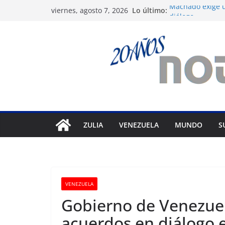
Saltar
Lo último:
Machado exige u
viernes, agosto 7, 2026
al
diálogo
Nueva tienda de
contenido
Maracaibo
Liga FutVe: Rayo
Diana Sanoja: La
exterior
Hallan el cuerpo
avalancha en Pa
ZULIA
VENEZUELA
MUNDO
S
VENEZUELA
Gobierno de Venezue
acuerdos en diálogo 