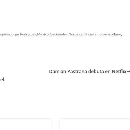
equiba
,
Jorge Rodríguez
,
México
,
Nacionales
,
Noruega
,
Oficialismo venezolano
,
Damian Pastrana debuta en Netflix
el