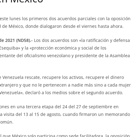
ste lunes los primeros dos acuerdos parciales con la oposición
d de México, donde dialogaron desde el viernes hasta ahora.
de 2021 (ND58).-
Los dos acuerdos son «la ratificación y defensa
sequiba» y la «protección económica y social de los
entante del oficialismo venezolano y presidente de la Asamblea
 Venezuela rescate, recupere los activos, recupere el dinero
xtranjero y que no le pertenecen a nadie más sino a cada mujer
 Venezuela», declaró a los medios sobre el segundo acuerdo.
ones en una tercera etapa del 24 del 27 de septiembre en
 visita del 13 al 15 de agosto, cuando firmaron un memorando
común.
 que México solo participa como sede facilitadora, la oposición