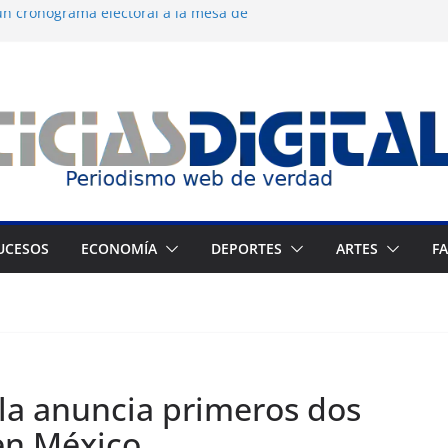
n cronograma electoral a la mesa de
 dermocosmética Vida Gloss abre en
 Zuliano busca redimirse en su feudo
 consagración del talento venezolano en el
 del montañista Nirmal Purja tras
kistán
UCESOS
ECONOMÍA
DEPORTES
ARTES
F
la anuncia primeros dos
en México