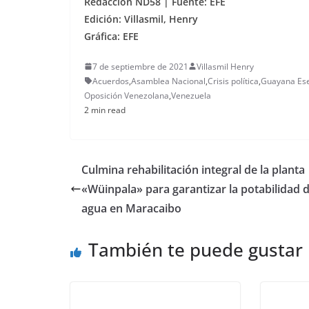
Redacción ND58 | Fuente: EFE
Edición: Villasmil, Henry
Gráfica: EFE
7 de septiembre de 2021
Villasmil Henry
Acuerdos
,
Asamblea Nacional
,
Crisis política
,
Guayana Es
Oposición Venezolana
,
Venezuela
2 min read
Culmina rehabilitación integral de la planta
«Wüinpala» para garantizar la potabilidad d
agua en Maracaibo
También te puede gustar