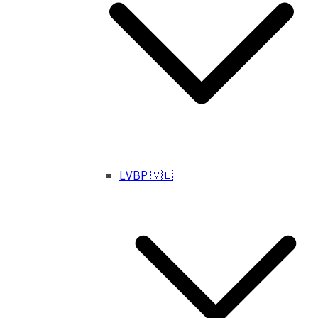
LVBP 🇻🇪