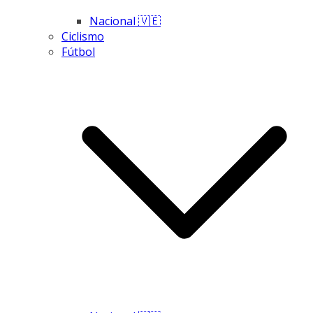
Nacional 🇻🇪
Ciclismo
Fútbol