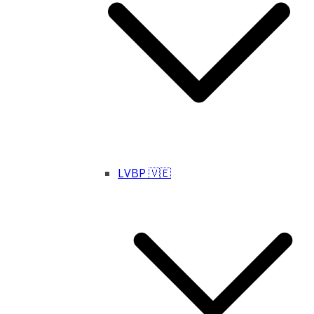
LVBP 🇻🇪