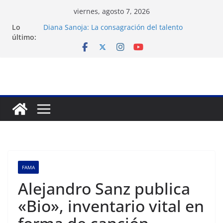
Saltar
viernes, agosto 7, 2026
al
Lo
Diana Sanoja: La consagración del talento
contenido
último:
venezolano en el exterior
Venezuela: 40 extranjeros continúan como presos
políticos del régimen
Apagones en Aragua desatan protestas nocturnas
en varios municipios
Nueva tienda de dermocosmética Vida Gloss abre
en Maracaibo
Liga FutVe: Rayo Zuliano busca redimirse en su
feudo
FAMA
Alejandro Sanz publica
«Bio», inventario vital en