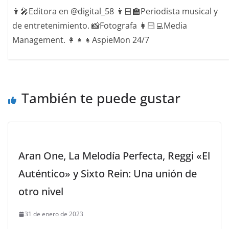
👩‍🎤Editora en @digital_58 👩🏻‍🏫Periodista musical y
de entretenimiento. 📸Fotografa 👩🏻‍💻Media
Management. 👩‍👧‍👧AspieMon 24/7
También te puede gustar
Aran One, La Melodía Perfecta, Reggi «El
Auténtico» y Sixto Rein: Una unión de
otro nivel
31 de enero de 2023