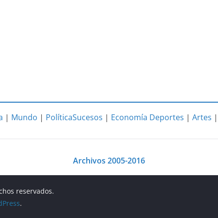
a
|
Mundo
|
Política
Sucesos
|
Economía
Deportes
|
Artes
Archivos 2005-2016
echos reservados.
dPress
.