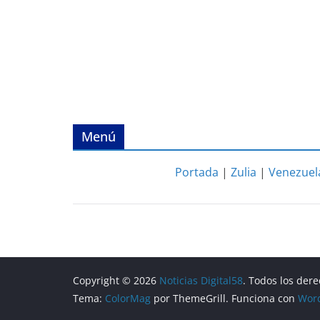
Menú
Portada
|
Zulia
|
Venezuel
Copyright © 2026
Noticias Digital58
. Todos los der
Tema:
ColorMag
por ThemeGrill. Funciona con
Wor