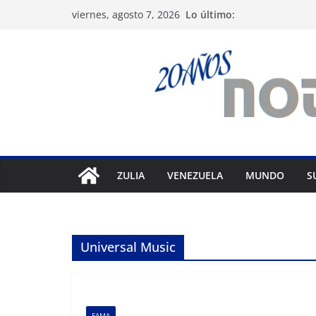
Saltar
Lo último:
viernes, agosto 7, 2026
al
contenido
ZULIA
VENEZUELA
MUNDO
S
Universal Music
FAMA