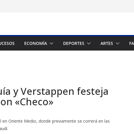
UCESOS
ECONOMÍA
DEPORTES
ARTES
F
ía y Verstappen festeja
 con «Checo»
nal en Oriente Medio, donde previamente se correrá en las
udí.