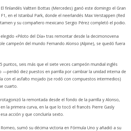
El finlandés Valtteri Bottas (Mercedes) ganó este domingo el Gran
 F1, en el Istanbul Park, donde el neerlandés Max Verstappen (Red
 certamen y su compañero mexicano Sergio Pérez completó el podio.
ue elegido «Piloto del Día» tras remontar desde la decimonovena
l doble campeón del mundo Fernando Alonso (Alpine), se quedó fuera
,5 puntos, seis más que el siete veces campeón mundial inglés
—perdió diez puestos en parrilla por cambiar la unidad interna de
a con el asfalto mojado (se rodó con compuestos intermedios)
ue cuarto.
otagonizó la remontada desde el fondo de la parrilla y Alonso,
en la primera curva, en la que lo tocó el francés Pierre Gasly
esa acción y que concluiría sexto.
fa Romeo, sumó su décima victoria en Fórmula Uno y añadió a su