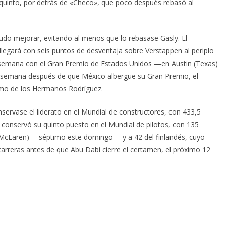
quinto, por detrás de «Checo», que poco después rebasó al
pudo mejorar, evitando al menos que lo rebasase Gasly. El
legará con seis puntos de desventaja sobre Verstappen al periplo
 semana con el Gran Premio de Estados Unidos —en Austin (Texas)
a semana después de que México albergue su Gran Premio, el
omo de los Hermanos Rodríguez.
nservase el liderato en el Mundial de constructores, con 433,5
 conservó su quinto puesto en el Mundial de pilotos, con 135
 (McLaren) —séptimo este domingo— y a 42 del finlandés, cuyo
s carreras antes de que Abu Dabi cierre el certamen, el próximo 12