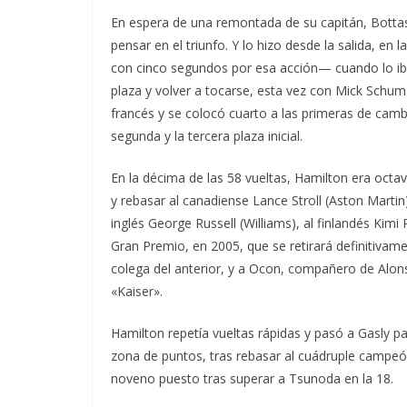
En espera de una remontada de su capitán, Bottas
pensar en el triunfo. Y lo hizo desde la salida, e
con cinco segundos por esa acción— cuando lo iba
plaza y volver a tocarse, esta vez con Mick Schum
francés y se colocó cuarto a las primeras de camb
segunda y la tercera plaza inicial.
En la décima de las 58 vueltas, Hamilton era octa
y rebasar al canadiense Lance Stroll (Aston Marti
inglés George Russell (Williams), al finlandés Ki
Gran Premio, en 2005, que se retirará definitivame
colega del anterior, y a Ocon, compañero de Alons
«Kaiser».
Hamilton repetía vueltas rápidas y pasó a Gasly p
zona de puntos, tras rebasar al cuádruple campeón
noveno puesto tras superar a Tsunoda en la 18.