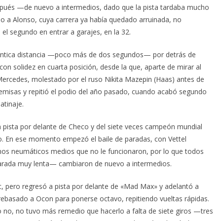
después —de nuevo a intermedios, dado que la pista tardaba mucho
o a Alonso, cuya carrera ya había quedado arruinada, no
e el segundo en entrar a garajes, en la 32.
idéntica distancia —poco más de dos segundos— por detrás de
con solidez en cuarta posición, desde la que, aparte de mirar al
Mercedes, molestado por el ruso Nikita Mazepin (Haas) antes de
remisas y repitió el podio del año pasado, cuando acabó segundo
atinaje.
a pista por delante de Checo y del siete veces campeón mundial
no. En ese momento empezó el baile de paradas, con Vettel
unos neumáticos medios que no le funcionaron, por lo que todos
 parada muy lenta— cambiaron de nuevo a intermedios.
rc, pero regresó a pista por delante de «Mad Max» y adelantó a
ebasado a Ocon para ponerse octavo, repitiendo vueltas rápidas.
 o no, no tuvo más remedio que hacerlo a falta de siete giros —tres