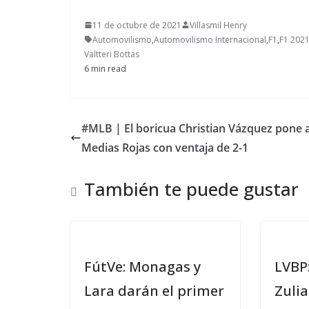
11 de octubre de 2021
Villasmil Henry
Automovilismo
,
Automovilismo Internacional
,
F1
,
F1 202
Valtteri Bottas
6 min read
#MLB | El boricua Christian Vázquez pone 
Medias Rojas con ventaja de 2-1
También te puede gustar
FútVe: Monagas y
LVBP:
Lara darán el primer
Zuli