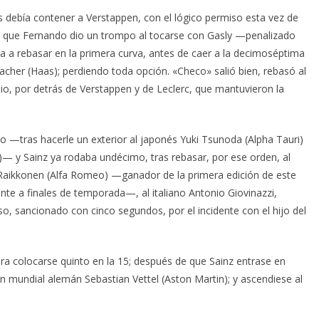
 debía contener a Verstappen, con el lógico permiso esta vez de
n la que Fernando dio un trompo al tocarse con Gasly —penalizado
 a rebasar en la primera curva, antes de caer a la decimoséptima
acher (Haas); perdiendo toda opción. «Checo» salió bien, rebasó al
io, por detrás de Verstappen y de Leclerc, que mantuvieron la
vo —tras hacerle un exterior al japonés Yuki Tsunoda (Alpha Tauri)
n)— y Sainz ya rodaba undécimo, tras rebasar, por ese orden, al
mi Raikkonen (Alfa Romeo) —ganador de la primera edición de este
nte a finales de temporada—, al italiano Antonio Giovinazzi,
o, sancionado con cinco segundos, por el incidente con el hijo del
ara colocarse quinto en la 15; después de que Sainz entrase en
 mundial alemán Sebastian Vettel (Aston Martin); y ascendiese al