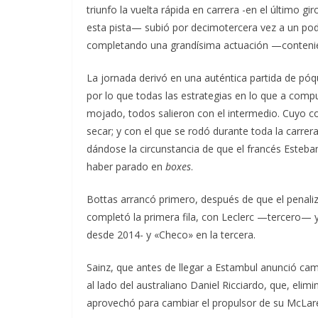
triunfo la vuelta rápida en carrera -en el último
esta pista— subió por decimotercera vez a un podi
completando una grandísima actuación —conteni
La jornada derivó en una auténtica partida de pó
por lo que todas las estrategias en lo que a compu
mojado, todos salieron con el intermedio. Cuyo 
secar; y con el que se rodó durante toda la carre
dándose la circunstancia de que el francés Esteba
haber parado en
boxes
.
Bottas arrancó primero, después de que el penali
completó la primera fila, con Leclerc —tercero— y 
desde 2014- y «Checo» en la tercera.
Sainz, que antes de llegar a Estambul anunció cam
al lado del australiano Daniel Ricciardo, que, eli
aprovechó para cambiar el propulsor de su McLar