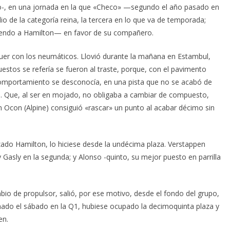
 giro-, en una jornada en la que «Checo» —segundo el año pasado en
o de la categoría reina, la tercera en lo que va de temporada;
endo a Hamilton— en favor de su compañero.
quer con los neumáticos. Llovió durante la mañana en Estambul,
estos se refería se fueron al traste, porque, con el pavimento
comportamiento se desconocía, en una pista que no se acabó de
ra. Que, al ser en mojado, no obligaba a cambiar de compuesto,
n Ocon (Alpine) consiguió «rascar» un punto al acabar décimo sin
zado Hamilton, lo hiciese desde la undécima plaza. Verstappen
Gasly en la segunda; y Alonso -quinto, su mejor puesto en parrilla
bio de propulsor, salió, por ese motivo, desde el fondo del grupo,
minado el sábado en la Q1, hubiese ocupado la decimoquinta plaza y
en.