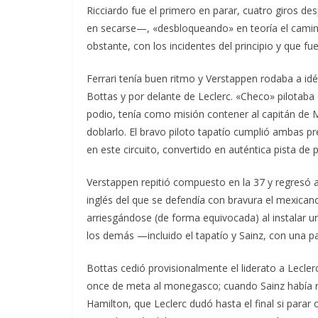
Ricciardo fue el primero en parar, cuatro giros 
en secarse—, «desbloqueando» en teoría el camin
obstante, con los incidentes del principio y que fu
Ferrari tenía buen ritmo y Verstappen rodaba a 
Bottas y por delante de Leclerc. «Checo» pilotaba 
podio, tenía como misión contener al capitán de 
doblarlo. El bravo piloto tapatío cumplió ambas p
en este circuito, convertido en auténtica pista de p
Verstappen repitió compuesto en la 37 y regresó 
inglés del que se defendía con bravura el mexica
arriesgándose (de forma equivocada) al instalar 
los demás —incluido el tapatío y Sainz, con una
Bottas cedió provisionalmente el liderato a Lecle
once de meta al monegasco; cuando Sainz había r
Hamilton, que Leclerc dudó hasta el final si parar