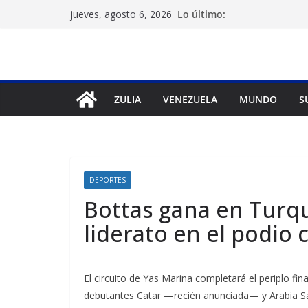
Saltar
Lo último:
jueves, agosto 6, 2026
al
contenido
ZULIA
VENEZUELA
MUNDO
S
DEPORTES
Bottas gana en Turqu
liderato en el podio
El circuito de Yas Marina completará el periplo fi
debutantes Catar —recién anunciada— y Arabia Sa