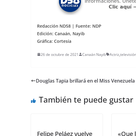
Redacción ND58 | Fuente: NDP
Edición: Canaán, Nayib
Gráfica: Cortesía
26 de octubre de 2021
Canaán Nayib
Actriz
,
televisió
Douglas Tapia brillará en el Miss Venezuela
También te puede gustar
Felipe Peláez vuelve
«Que l