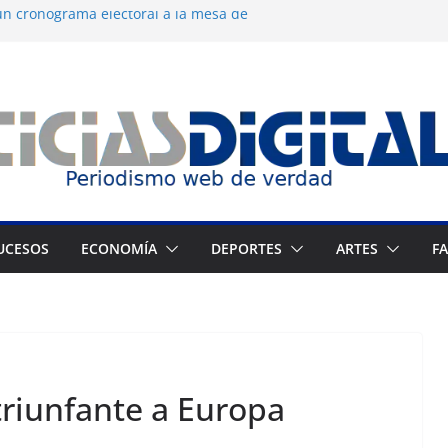
n cronograma electoral a la mesa de
 dermocosmética Vida Gloss abre en
 Zuliano busca redimirse en su feudo
 consagración del talento venezolano en el
 del montañista Nirmal Purja tras
kistán
UCESOS
ECONOMÍA
DEPORTES
ARTES
F
triunfante a Europa