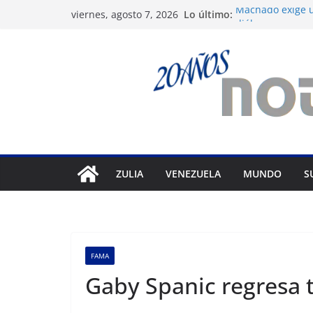
Saltar
Lo último:
Machado exige u
viernes, agosto 7, 2026
al
diálogo
Nueva tienda de
contenido
Maracaibo
Liga FutVe: Rayo
Diana Sanoja: La
exterior
Hallan el cuerpo
avalancha en Pa
ZULIA
VENEZUELA
MUNDO
S
FAMA
Gaby Spanic regresa 