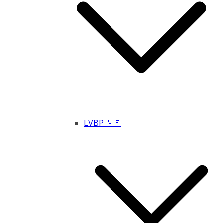
LVBP 🇻🇪