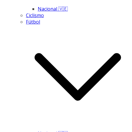
Nacional 🇻🇪
Ciclismo
Fútbol