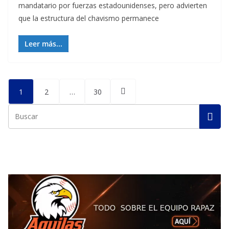
mandatario por fuerzas estadounidenses, pero advierten
que la estructura del chavismo permanece
Leer más...
Posts
1
2
…
30
pagination