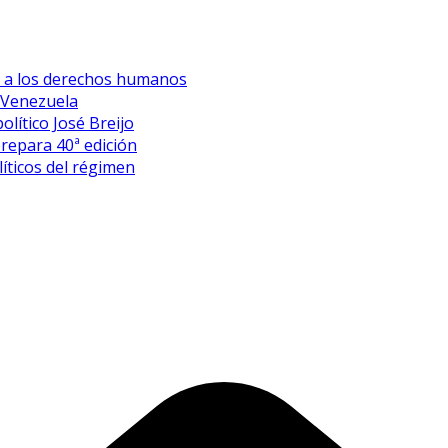
es a los derechos humanos
 Venezuela
olítico José Breijo
prepara 40ª edición
íticos del régimen