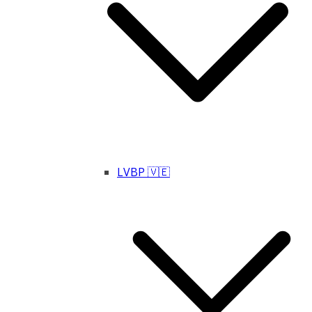
LVBP 🇻🇪