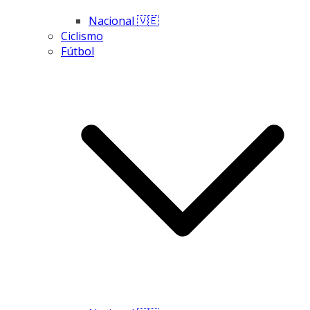
Nacional 🇻🇪
Ciclismo
Fútbol