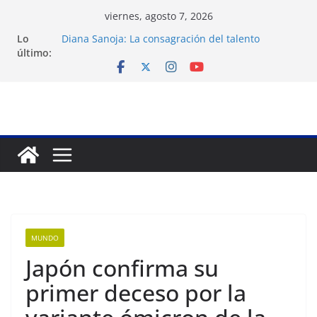
Saltar
viernes, agosto 7, 2026
al
Lo
Diana Sanoja: La consagración del talento
contenido
último:
venezolano en el exterior
Venezuela: 40 extranjeros continúan como presos
políticos del régimen
Apagones en Aragua desatan protestas nocturnas
en varios municipios
Nueva tienda de dermocosmética Vida Gloss abre
en Maracaibo
Liga FutVe: Rayo Zuliano busca redimirse en su
feudo
MUNDO
Japón confirma su
primer deceso por la