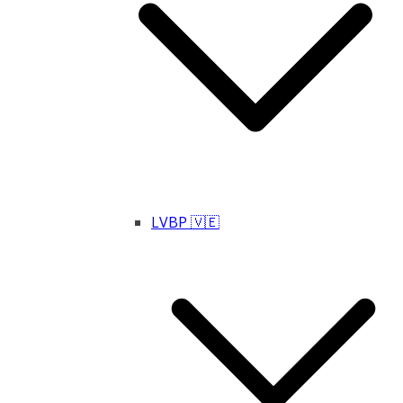
LVBP 🇻🇪