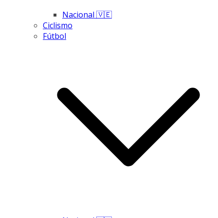
Nacional 🇻🇪
Ciclismo
Fútbol