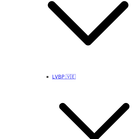
LVBP 🇻🇪