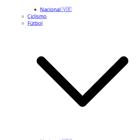
Nacional 🇻🇪
Ciclismo
Fútbol