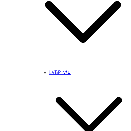
LVBP 🇻🇪