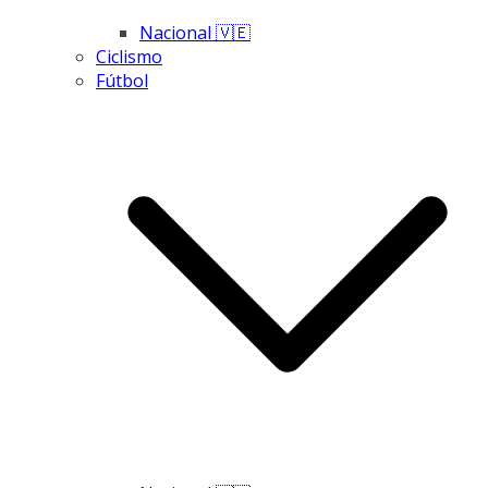
Nacional 🇻🇪
Ciclismo
Fútbol