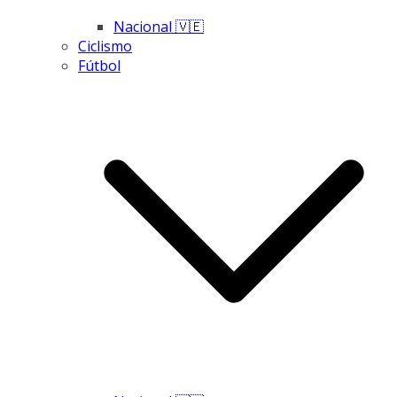
Nacional 🇻🇪
Ciclismo
Fútbol