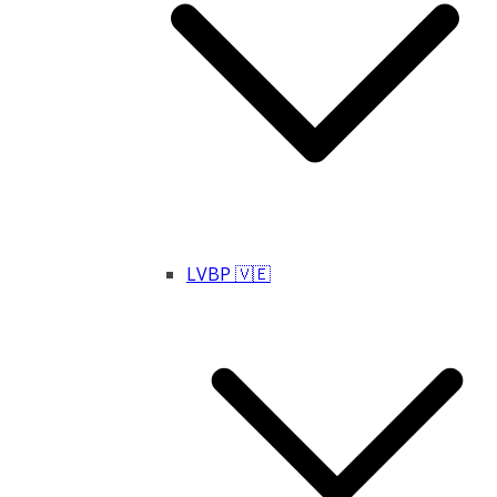
LVBP 🇻🇪