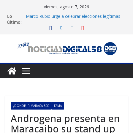
Saltar
viernes, agosto 7, 2026
al
Lo
Marco Rubio urge a celebrar elecciones legítimas
contenido
último:
en Venezuela
Liga FutVe: Rayo Zuliano busca redimirse en su
feudo
Diana Sanoja: La consagración del talento
venezolano en el exterior
Hallan el cuerpo del montañista Nirmal Purja tras
avalancha en Pakistán
Machado exige un cronograma electoral a la mesa
de diálogo
¿DÓNDE IR MARACAIBO?
FAMA
Androgena presenta en
Maracaibo su stand up