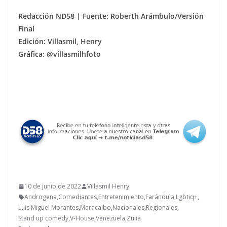
Redacción ND58 | Fuente: Roberth Arámbulo/Versión
Final
Edición: Villasmil, Henry
Gráfica: @villasmilhfoto
10 de junio de 2022
Villasmil Henry
Androgena
,
Comediantes
,
Entretenimiento
,
Farándula
,
Lgbtiq+
,
Luis Miguel Morantes
,
Maracaibo
,
Nacionales
,
Regionales
,
Stand up comedy
,
V-House
,
Venezuela
,
Zulia