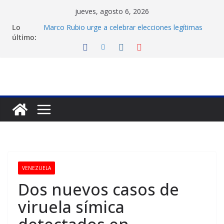
Saltar
jueves, agosto 6, 2026
al
Lo
Marco Rubio urge a celebrar elecciones legítimas
contenido
último:
en Venezuela
Liga FutVe: Rayo Zuliano busca redimirse en su
feudo
Diana Sanoja: La consagración del talento
venezolano en el exterior
Hallan el cuerpo del montañista Nirmal Purja tras
avalancha en Pakistán
Machado exige un cronograma electoral a la mesa
de diálogo
VENEZUELA
Dos nuevos casos de
viruela símica