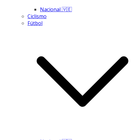
Nacional 🇻🇪
Ciclismo
Fútbol