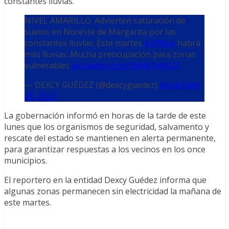
constantes lluvias.
NIVEL AMARILLO. Advierten saturación de
suelos en Noreste de Margarita por las
constantes lluvias. Este martes
#29Nov
habrá
más lluvias. Mucha preocupación para zonas
vulnerables
pic.twitter.com/fbM61lvWLQ
— DEXCY GUÉDEZ (@dexcyguedez)
November
29, 2022
La gobernación informó en horas de la tarde de este
lunes que los organismos de seguridad, salvamento y
rescate del estado se mantienen en alerta permanente,
para garantizar respuestas a los vecinos en los once
municipios.
El reportero en la entidad Dexcy Guédez informa que
algunas zonas permanecen sin electricidad la mañana de
este martes.