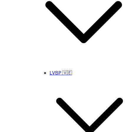
LVBP 🇻🇪